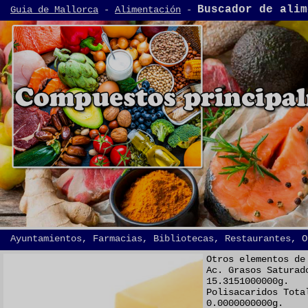
Buscador de alim
Guia de Mallorca
-
Alimentación
-
Ayuntamientos, Farmacias, Bibliotecas, Restaurantes, O
Otros elementos de
Ac. Grasos Saturad
15.3151000000g.
Polisacaridos Tota
0.0000000000g.