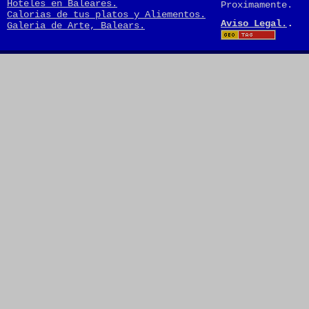
Hoteles en Baleares.
Proximamente.
Calorias de tus platos y Aliementos.
.
Aviso Legal.
Galeria de Arte, Balears.