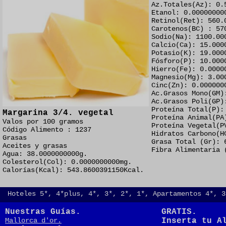
Az.Totales(Az): 0.
Etanol: 0.00000000
Retinol(Ret): 560.
Carotenos(BC) : 57
Sodio(Na): 1100.00
Calcio(Ca): 15.000
Potasio(K): 19.000
Fósforo(P): 10.000
Hierro(Fe): 0.0000
Magnesio(Mg): 3.00
Cinc(Zn): 0.000000
Ac.Grasos Mono(GM)
Ac.Grasos Poli(GP)
Proteína Total(P):
Margarina 3/4. vegetal
Proteína Animal(PA
Valos por 100 gramos
Proteína Vegetal(P
Código Alimento : 1237
Hidratos Carbono(H
Grasas
Grasa Total (Gr): 
Aceites y grasas
Fibra Alimentaria 
Agua: 38.0000000000g.
Colesterol(Col): 0.0000000000mg.
Calorías(Kcal): 543.8600391150Kcal.
Hoteles 5*, 4*plus, 4*, 3*, 2*, 1*, Apartamentos 4*, 3
Nuestras Guías.
GRATIS.
Mallorca d'or.
Inserta tu A