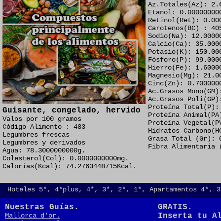
Az.Totales(Az): 2.
Etanol: 0.00000000
Retinol(Ret): 0.00
Carotenos(BC) : 40
Sodio(Na): 12.0000
Calcio(Ca): 35.000
Potasio(K): 150.00
Fósforo(P): 99.000
Hierro(Fe): 1.6000
Magnesio(Mg): 21.0
Cinc(Zn): 0.700000
Ac.Grasos Mono(GM)
Ac.Grasos Poli(GP)
Proteína Total(P):
Guisante, congelado, hervido
Proteína Animal(PA
Valos por 100 gramos
Proteína Vegetal(P
Código Alimento : 483
Hidratos Carbono(H
Legumbres frescas
Grasa Total (Gr): 
Legumbres y derivados
Fibra Alimentaria 
Agua: 78.3000000000g.
Colesterol(Col): 0.0000000000mg.
Calorías(Kcal): 74.2763448715Kcal.
Hoteles 5*, 4*plus, 4*, 3*, 2*, 1*, Apartamentos 4*, 3
Nuestras Guías.
GRATIS.
Mallorca d'or.
Inserta tu A