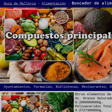
Buscador de alim
Guia de Mallorca
-
Alimentación
-
Ayuntamientos, Farmacias, Bibliotecas, Restaurantes, O
Otros elementos de
Ac. Grasos Saturad
0.2000000000g.
Polisacaridos Tota
4.2727300000g.