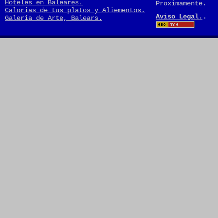
Hoteles en Baleares.
Proximamente.
Calorias de tus platos y Aliementos.
.
Aviso Legal.
Galeria de Arte, Balears.