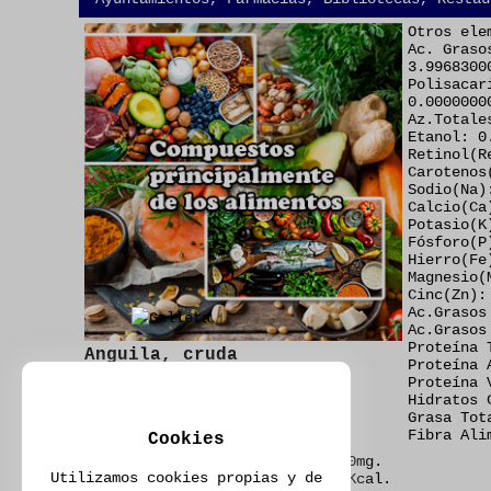
Otros ele
Ac. Graso
3.9968300
Polisacar
0.0000000
Az.Totale
Etanol: 0
Retinol(R
Carotenos
Sodio(Na)
Calcio(Ca
Potasio(K
Fósforo(P
Hierro(Fe
Magnesio(
Cinc(Zn):
Ac.Grasos
Ac.Grasos
Proteína 
Anguila, cruda
Proteína 
Valos por 67 gramos
Proteína 
Código Alimento : 342
Hidratos 
Pescado graso (azul)
Grasa Tot
Pescados y derivados
Fibra Ali
Cookies
Agua: 61.9667000000g.
Colesterol(Col): 150.0000000000mg.
Utilizamos cookies propias y de
Calorías(Kcal): 219.6049880981Kcal.