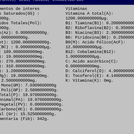
mentos de interes
Vitaminas
s Saturados(GS) :
Vitamina A total(A):
000g.
1200.0000000000µg.
idos Totales(Pol):
B1: Tiamina(B1): 0.200000000
000g.
B2: Riboflavina(B2): 0.35000
s(Az): 0.0000000000g.
B3: Niacina(B3): 2.300000000
.0000000000g.
B6: Piridoxina(B6): 0.250000
et): 1200.0000000000g.
B9(M): Acido Fólico(AcF):
(BC) : 0.0000000000µg.
12.0000000000µg.
: 189.0000000000mg.
B12: Cobalamina(B12):
): 19.0000000000mg.
1.0000000000µg.
): 270.0000000000mg.
C: Acido ascórbico(C):
): 310.0000000000mg.
0.0000000000mg.
): 1.2000000000mg.
D: Calciferol(D): 4.90000000
Mg): 19.0000000000mg.
E: Tocoferol(E): 4.140000000
 2.5000000000mg.
K: Vitamina(K): 0mg.
 Mono(GM): 7.0309600000g
 Poli(GP): 2.5898000000g.
Total(P): 19.9700000000g.
Animal(PA): 19.9700000000g.
Vegetal(PV): 0.0000000000g.
Carbono(HC): 0.0000000000g.
al (Gr): 15.5250000000g.
mentaria (Fib): 342g.