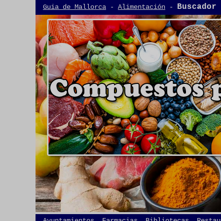
Buscador
Guia de Mallorca
-
Alimentación
-
Ayuntamientos, Farmacias, Bibliotecas, Restau